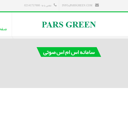
INFO@PARSGREEN.COM
تماس با ما : 02141757000
صفح
سامانه اس ام اس صوتی