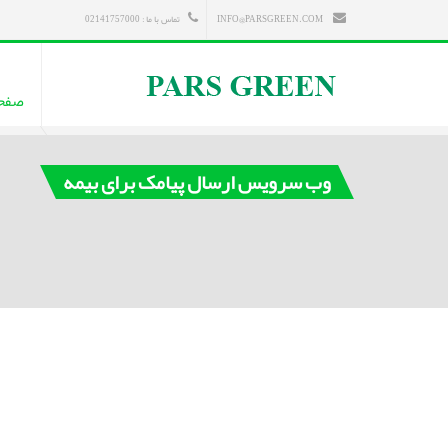
INFO@PARSGREEN.COM
تماس با ما : 02141757000
صفح
وب سرویس ارسال پیامک برای بیمه