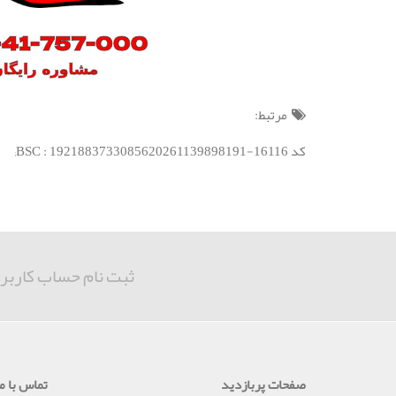
مرتبط:
کد BSC : 1921883733085620261139898191-16116;
ثبت نام حساب کاربر
صفحات پربازدید
تماس با ما